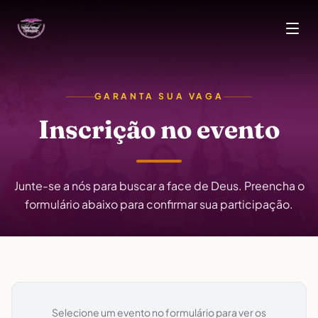
Skip to main content
GARANTA SUA VAGA
Inscrição no evento
Junte-se a nós para buscar a face de Deus. Preencha o
formulário abaixo para confirmar sua participação.
Selecione um evento no formulário para ver os